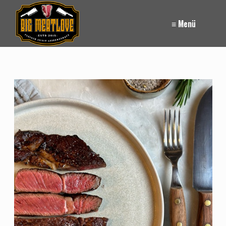
≡ Menü