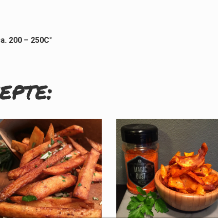
. 200 – 250C°
epte: